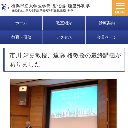
MENU
ホーム
教室紹介
診療案内
教育・研修
アクセス
会員ページ
市川 靖史教授、遠藤 格教授の最終講義が
ありました