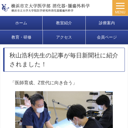
MENU
ホーム
教室紹介
診療案内
教育・研修
アクセス
会員ページ
秋山浩利先生の記事が毎日新聞社に紹介
されました！
「医師育成、Z世代に向き合う」