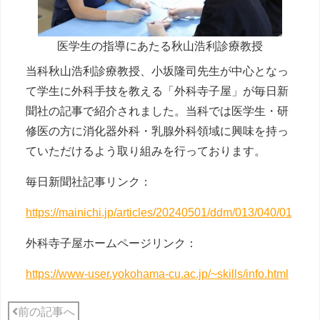
医学生の指導にあたる秋山浩利診療教授
当科秋山浩利診療教授、小坂隆司先生が中心となっ
て学生に外科手技を教える「外科寺子屋」が毎日新
聞社の記事で紹介されました。当科では医学生・研
修医の方に消化器外科・乳腺外科領域に興味を持っ
ていただけるよう取り組みを行っております。
毎日新聞社記事リンク：
https://mainichi.jp/articles/20240501/ddm/013/040/016000
外科寺子屋ホームページリンク：
https://www-user.yokohama-cu.ac.jp/~skills/info.html
前の記事へ